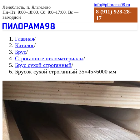
info@pilorama98.ru
Ленобласть, п. Яльгелево
8 (911) 928-28-
Пн–Пт: 9:00–18:00, Сб: 9:0–17:00, Вс —
выходной
17
Главная
/
Каталог
/
Брус
/
Строганные пиломатериалы
/
Брус сухой строганный
/
Брусок сухой строганный 35×45×6000 мм