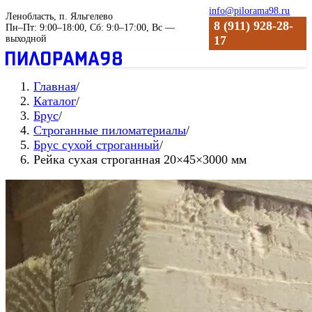
info@pilorama98.ru
Ленобласть, п. Яльгелево
8 (911) 928-28-
Пн–Пт: 9:00–18:00, Сб: 9:0–17:00, Вс —
выходной
17
Главная
/
Каталог
/
Брус
/
Строганные пиломатериалы
/
Брус сухой строганный
/
Рейка сухая строганная 20×45×3000 мм