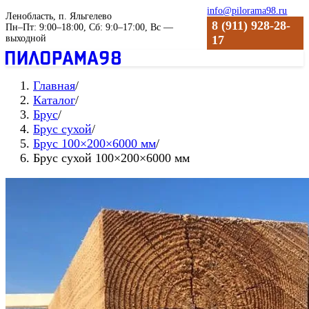
info@pilorama98.ru
Ленобласть, п. Яльгелево
8 (911) 928-28-
Пн–Пт: 9:00–18:00, Сб: 9:0–17:00, Вс —
выходной
17
Главная
/
Каталог
/
Брус
/
Брус сухой
/
Брус 100×200×6000 мм
/
Брус сухой 100×200×6000 мм