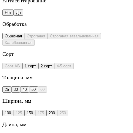
Антисептирование
Нет
Да
Обработка
Обрезная
Строганая
Строганая завальцованная
Калиброванная
Сорт
Сорт AB
1 сорт
2 сорт
4-5 сорт
Толщина
, мм
25
30
40
50
60
Ширина
, мм
100
125
150
175
200
250
Длина
, мм