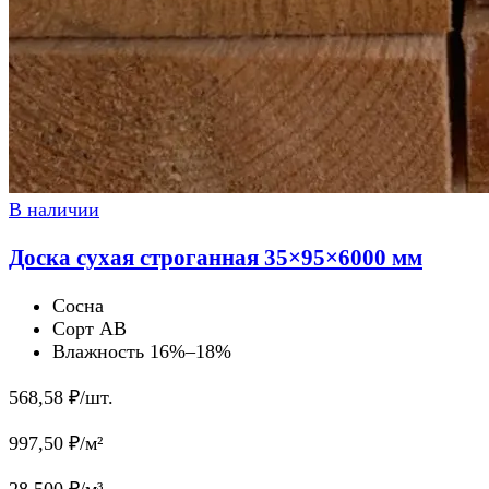
В наличии
Доска сухая строганная 35×95×6000 мм
Сосна
Сорт AB
Влажность 16%–18%
568,58
₽/шт.
997,50
₽/м²
28 500
₽/м³