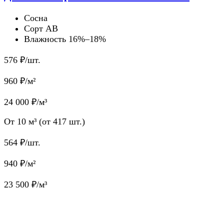
Сосна
Сорт AB
Влажность 16%–18%
576
₽/шт.
960
₽/м²
24 000
₽/м³
От 10 м³ (от 417 шт.)
564
₽/шт.
940
₽/м²
23 500
₽/м³