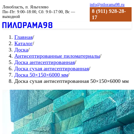
info@pilorama98.ru
Ленобласть, п. Яльгелево
8 (911) 928-28-
Пн–Пт: 9:00–18:00, Сб: 9:0–17:00, Вс —
выходной
17
Главная
/
Каталог
/
Доска
/
Антиceптиpoвaнные пиломатериалы
/
Доска антисептированная
/
Доска сухая aнтиceптиpoвaнная
/
Доска 50×150×6000 мм
/
Доска сухая антисептированная 50×150×6000 мм