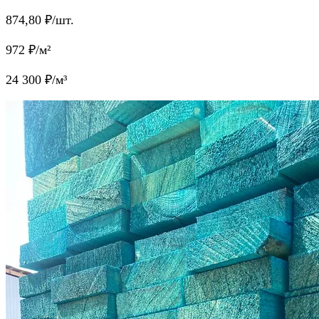
874,80
₽/шт.
972
₽/м²
24 300
₽/м³