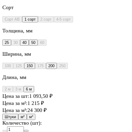
Сорт
Сорт AB
1 сорт
2 сорт
4-5 сорт
Толщина
, мм
25
30
40
50
60
Ширина
, мм
100
125
150
175
200
250
Длина
, мм
2 м
3 м
6 м
Цена за шт:
1 093,50 ₽
Цена за м²:
1 215 ₽
Цена за м³:
24 300 ₽
Штуки
м²
м³
Количество (шт):